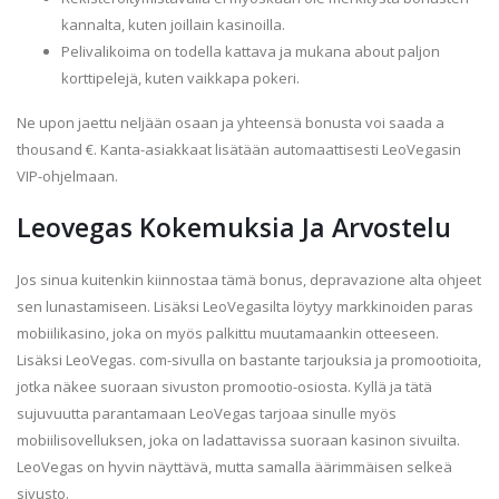
kannalta, kuten joillain kasinoilla.
Pelivalikoima on todella kattava ja mukana about paljon
korttipelejä, kuten vaikkapa pokeri.
Ne upon jaettu neljään osaan ja yhteensä bonusta voi saada a
thousand €. Kanta-asiakkaat lisätään automaattisesti LeoVegasin
VIP-ohjelmaan.
Leovegas Kokemuksia Ja Arvostelu
Jos sinua kuitenkin kiinnostaa tämä bonus, depravazione alta ohjeet
sen lunastamiseen. Lisäksi LeoVegasilta löytyy markkinoiden paras
mobiilikasino, joka on myös palkittu muutamaankin otteeseen.
Lisäksi LeoVegas. com-sivulla on bastante tarjouksia ja promootioita,
jotka näkee suoraan sivuston promootio-osiosta. Kyllä ja tätä
sujuvuutta parantamaan LeoVegas tarjoaa sinulle myös
mobiilisovelluksen, joka on ladattavissa suoraan kasinon sivuilta.
LeoVegas on hyvin näyttävä, mutta samalla äärimmäisen selkeä
sivusto.