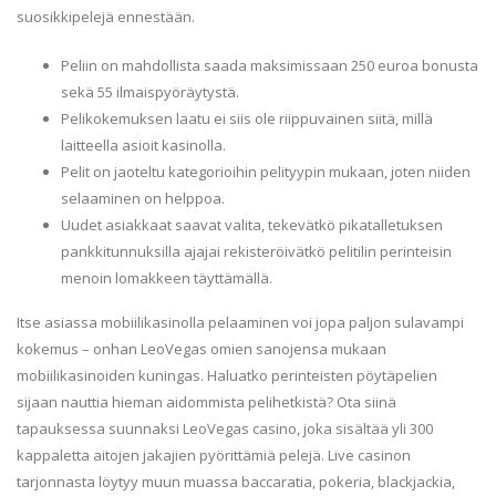
suosikkipelejä ennestään.
Peliin on mahdollista saada maksimissaan 250 euroa bonusta
sekä 55 ilmaispyöräytystä.
Pelikokemuksen laatu ei siis ole riippuvainen siitä, millä
laitteella asioit kasinolla.
Pelit on jaoteltu kategorioihin pelityypin mukaan, joten niiden
selaaminen on helppoa.
Uudet asiakkaat saavat valita, tekevätkö pikatalletuksen
pankkitunnuksilla ajajai rekisteröivätkö pelitilin perinteisin
menoin lomakkeen täyttämällä.
Itse asiassa mobiilikasinolla pelaaminen voi jopa paljon sulavampi
kokemus – onhan LeoVegas omien sanojensa mukaan
mobiilikasinoiden kuningas. Haluatko perinteisten pöytäpelien
sijaan nauttia hieman aidommista pelihetkistä? Ota siinä
tapauksessa suunnaksi LeoVegas casino, joka sisältää yli 300
kappaletta aitojen jakajien pyörittämiä pelejä. Live casinon
tarjonnasta löytyy muun muassa baccaratia, pokeria, blackjackia,