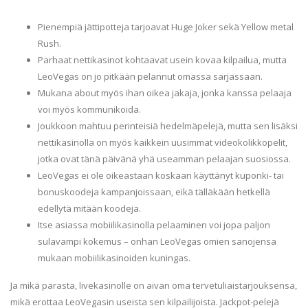
Pienempiä jättipotteja tarjoavat Huge Joker sekä Yellow metal
Rush.
Parhaat nettikasinot kohtaavat usein kovaa kilpailua, mutta
LeoVegas on jo pitkään pelannut omassa sarjassaan.
Mukana about myös ihan oikea jakaja, jonka kanssa pelaaja
voi myös kommunikoida.
Joukkoon mahtuu perinteisiä hedelmäpelejä, mutta sen lisäksi
nettikasinolla on myös kaikkein uusimmat videokolikkopelit,
jotka ovat tänä päivänä yhä useamman pelaajan suosiossa.
LeoVegas ei ole oikeastaan koskaan käyttänyt kuponki- tai
bonuskoodeja kampanjoissaan, eikä tälläkään hetkellä
edellytä mitään koodeja.
Itse asiassa mobiilikasinolla pelaaminen voi jopa paljon
sulavampi kokemus – onhan LeoVegas omien sanojensa
mukaan mobiilikasinoiden kuningas.
Ja mikä parasta, livekasinolle on aivan oma tervetuliaistarjouksensa,
mikä erottaa LeoVegasin useista sen kilpailijoista. Jackpot-pelejä