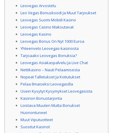
Leovegas Arvostelu
Leo Vegas Bonuskoodi Ja Muut Tarjoukset
Leovegas Suomi Mobiili Kasino
Leovegas Casino Maksutavat
Leovegas Kasino
Leovegas Bonus On Nyt 1000 Euroa
Yhteenveto Leovegas-kasinosta
Tarjoaako Leovegas Bonuksia?
Leovegas Asiakaspalvelu Ja Live Chat
Nettikasino – Nauti Pelaamisesta
Nopeat Talletukset Ja Kotiutukset
Pelaa Ilmaiseksi Leovegasilla
Usein Kysytyt Kysymykset Leovegasista
Kasinon Bonustarjonta
Loistava Muuten Mutta Bonukset
Huonontuneet
Muut Viputuotteet
Suositut Kasinot