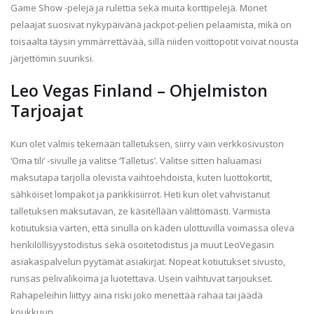
Game Show -pelejä ja rulettia sekä muita korttipelejä. Monet
pelaajat suosivat nykypäivänä jackpot-pelien pelaamista, mikä on
toisaalta täysin ymmärrettävää, sillä niiden voittopotit voivat nousta
järjettömin suuriksi.
Leo Vegas Finland – Ohjelmiston
Tarjoajat
Kun olet valmis tekemään talletuksen, siirry vain verkkosivuston
‘Oma tili’ -sivulle ja valitse ‘Talletus’. Valitse sitten haluamasi
maksutapa tarjolla olevista vaihtoehdoista, kuten luottokortit,
sähköiset lompakot ja pankkisiirrot. Heti kun olet vahvistanut
talletuksen maksutavan, ze käsitellään välittömästi. Varmista
kotiutuksia varten, että sinulla on käden ulottuvilla voimassa oleva
henkilöllisyystodistus sekä osoitetodistus ja muut LeoVegasin
asiakaspalvelun pyytämät asiakirjat. Nopeat kotiutukset sivusto,
runsas pelivalikoima ja luotettava. Usein vaihtuvat tarjoukset.
Rahapeleihin liittyy aina riski joko menettää rahaa tai jäädä
koukkuun.