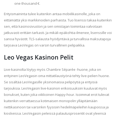
one thousand €.
Erityismaininta tulee kuitenkin antaa mobiilikasinolle, joka on
eittämättä yksi markkinoiden parhaista. Tuo lisenssi takaa kuitenkin
sen, että kasinosivuston ja sen omistajan toimintaa valvotaan
jatkuvasti erittäin tarkasti. Ja mikäli epäkohtia ilmenee, lisenssille voi
sanoa hyvästit. TLS-salausta hyödyntävä ja turvallisia maksutapoja
tarjoava LeoVegas on varsin turvallinen pelipaikka.
Leo Vegas Kasinon Pelit
Live-kasinolta löytyy myös Chambre Séparée -huone, joka on
erityinen LeoVegasin oma mittatilaustyönä tehty live-pelien huone.
Se sisältää LeoVegasille yksinomaisia pelipöytiä ja erityisiä
tarjouksia. LeoVegasin live-kasinon erikoisuuksiin kuuluvat myös
bonukset, kuten joka viikkoinen Happy-hour. Isoimmat erot tulevat
kuitenkin verrattaessa kotimaisen monopolin ylläpitämään
nettikasinoon tai varsinkin fyysisiin hedelmäpeleihin kaupoissa ja
kioskeissa. LeoVegasin peleissä palautusprosentit ovat yleensä