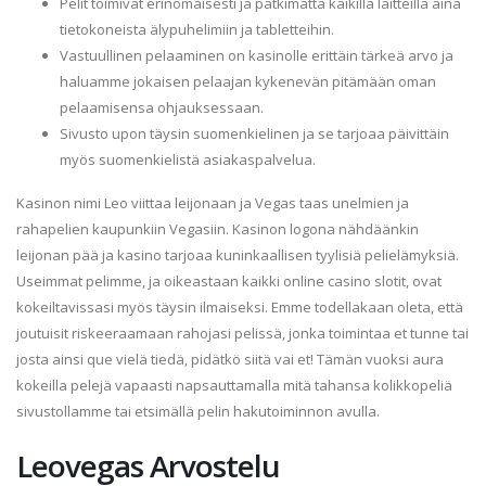
Pelit toimivat erinomaisesti ja pätkimättä kaikilla laitteilla aina
tietokoneista älypuhelimiin ja tabletteihin.
Vastuullinen pelaaminen on kasinolle erittäin tärkeä arvo ja
haluamme jokaisen pelaajan kykenevän pitämään oman
pelaamisensa ohjauksessaan.
Sivusto upon täysin suomenkielinen ja se tarjoaa päivittäin
myös suomenkielistä asiakaspalvelua.
Kasinon nimi Leo viittaa leijonaan ja Vegas taas unelmien ja
rahapelien kaupunkiin Vegasiin. Kasinon logona nähdäänkin
leijonan pää ja kasino tarjoaa kuninkaallisen tyylisiä pelielämyksiä.
Useimmat pelimme, ja oikeastaan kaikki online casino slotit, ovat
kokeiltavissasi myös täysin ilmaiseksi. Emme todellakaan oleta, että
joutuisit riskeeraamaan rahojasi pelissä, jonka toimintaa et tunne tai
josta ainsi que vielä tiedä, pidätkö siitä vai et! Tämän vuoksi aura
kokeilla pelejä vapaasti napsauttamalla mitä tahansa kolikkopeliä
sivustollamme tai etsimällä pelin hakutoiminnon avulla.
Leovegas Arvostelu