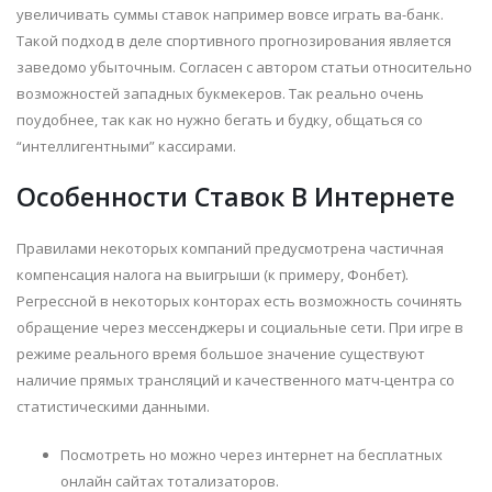
увеличивать суммы ставок например вовсе играть ва-банк.
Такой подход в деле спортивного прогнозирования является
заведомо убыточным. Согласен с автором статьи относительно
возможностей западных букмекеров. Так реально очень
поудобнее, так как но нужно бегать и будку, общаться со
“интеллигентными” кассирами.
Особенности Ставок В Интернете
Правилами некоторых компаний предусмотрена частичная
компенсация налога на выигрыши (к примеру, Фонбет).
Регрессной в некоторых конторах есть возможность сочинять
обращение через мессенджеры и социальные сети. При игре в
режиме реального время большое значение существуют
наличие прямых трансляций и качественного матч-центра со
статистическими данными.
Посмотреть но можно через интернет на бесплатных
онлайн сайтах тотализаторов.