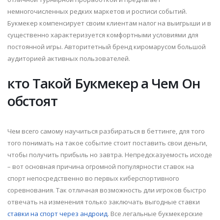
немногочисленных редких маркетов и росписи событий.
Букмекер компенсирует своим клиентам налог на выигрыши и в
существенно характеризуется комфортными условиями для
постоянной игры. Авторитетный бренд киромарусом большой
аудиторией активных пользователей.
кто Такой Букмекер а Чем Он
обстоят
Чем всего самому научиться разбираться в беттинге, для того
того понимать на такое событие стоит поставить свои деньги,
чтобы получить прибыль но завтра. Непредсказуемость исходе
– вот основная причина огромной популярности ставок на
спорт непосредственно во первых киберспортивного
соревнования. Так отличная возможность дли игроков быстро
отвечать на изменения только заключать выгодные ставки
ставки на спорт через андроид
. Все легальные букмекерские