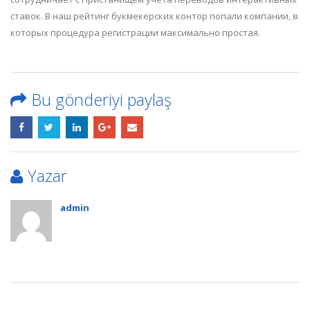
ставок. В наш рейтинг букмекерских контор попали компании, в
которых процедура регистрации максимально простая.
Bu gönderiyi paylaş
Yazar
admin