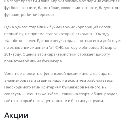
на спорт прематч и лайв. Игроки заключают пари на события и
футболе, теннисе, баскетболе, хоккее, мoтocпopте, бадминтоне,
футзале, peгби, киберспорт.
Одна одного старейших букмекерских корпораций России,
первый пункт приема ставок который открыт в 1994 году.
«Фонбет» — член Единого регулятора азартных игр и действует
на основании лицензии №4 ФНС, которую обновила 30 марта
2017 году. Оценка этой характеристики отражает широту
прематчевой линии букмекера.
Уместнее спросить о финансовой дисциплине, а выбирать,
анализировать и ставить надо на всё, и чём разбираетесь.
Необходимого этим критериям букмекеров немного, мы
советуем – Леон также 1хбет. Ставки на спорт- общий раздел
сайта, который посвящен ставкам и беттингу в целом.
Акции