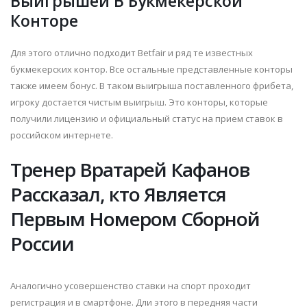
Выигрышей В Букмекерской
Конторе
Для этого отлично подходит Betfair и ряд те известных
букмекерских контор. Все остальные представленные конторы
также имеем бонус. В таком выигрыша поставленного фрибета,
игроку достается чистым выигрыш. Это конторы, которые
получили лицензию и официальный статус на прием ставок в
российском интернете.
Тренер Вратарей Кафанов
Рассказал, кто Является
Первым Номером Сборной
России
Аналогично усовершенство ставки на спорт проходит
регистрация и в смартфоне. Дли этого в передняя части