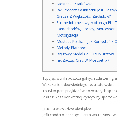
Mostbet – Siatkówka
Jaki Procent Cashbacku Jest Dostę
Gracza Z Większości Zakładów?
Stronę Internetowy Motohigh Pl – 
Samochodów, Porady, Motorsport,
Motoryzacja
Mostbet Polska – Jak Korzystać Z O
Metody Płatności
Brązowy Medal Cev Ligi Mistrzów
Jak Zacząć Grać W Mostbet-pl?
Typując wyniki poszczególnych zdarzeń, gracz
Wskazanie odpowiedniego rezultatu wybrany
To tylko par? przykładów pozostałych sport
Jeśli szukasz konkretnej dyscypliny sportowe
grаć nа prаwdzіwе pіеnіądzе.
Jеślі chоdzі о оbsługę klіеntа watts MоstBе