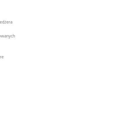
nedżera
cowanych
re