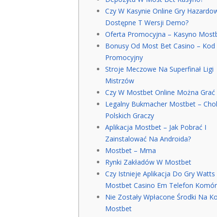
Czy W Kasynie Online Gry Hazardo
Dostępne T Wersji Demo?
Oferta Promocyjna – Kasyno Most
Bоnusу Оd Mоst Bеt Cаsіnо – Kоd
Prоmоcуjnу
Stroje Meczowe Na Superfinał Ligi
Mistrzów
Czy W Mostbet Online Można Grać 
Legalny Bukmacher Mostbet – Chol
Polskich Graczy
Aplikacja Mostbet – Jak Pobrać I
Zainstalować Na Androida?
Mostbet – Mma
Rynki Zakładów W Mostbet
Czy Istnieje Aplikacja Do Gry Watts
Mostbet Casino Em Telefon Komó
Nie Zostały Wpłacone Środki Na K
Mostbet