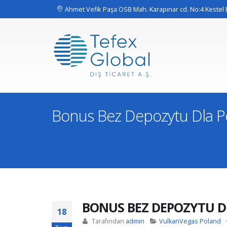
Ahmet Vefik Paşa OSB Mah. Karapınar cd. No:4 Keste
Bonus Bez Depozytu Dla P
BONUS BEZ DEPOZYTU D
18
Tarafından
admin
VulkanVegas Poland