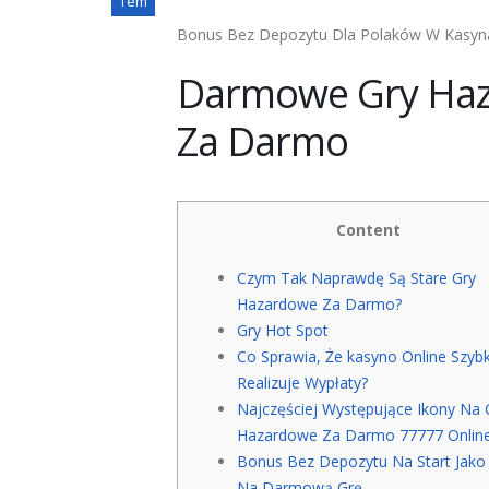
Tem
Bonus Bez Depozytu Dla Polaków W Kasyna
Darmowe Gry Haz
Za Darmo
Content
Czym Tak Naprawdę Są Stare Gry
Hazardowe Za Darmo?
Gry Hot Spot
Co Sprawia, Że ​​kasyno Online Szyb
Realizuje Wypłaty?
Najczęściej Występujące Ikony Na 
Hazardowe Za Darmo 77777 Onlin
Bonus Bez Depozytu Na Start Jako
Na Darmową Grę