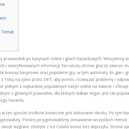
ine
sem
a Temat
przewodnik po kasynach online i grach hazardowych. Włożyliśmy wi
ych i zweryfikowanych informacji. Na naszej stronie gracze zawsze zn
wsze bonusy kasynowe oraz popularne gry, w tym automaty do gier i g
yć z Tobą na żywo przez 24/7, aby pomóc rozwiązać problemy i odpow
st jednym z najbardziej popularnych kasyn online na świecie i oferuje
nym z głównych powodów, dla których Vulkan Vegas jest tak popula
lnego hazardu.
h w ten sposób środków konieczne jest dokonanie obrotu. Po tym bę
ryptowaluty. Poniżej przygotowaliśmy zestawienie wszystkich metod
sz swoje wygrane zdobyte z Ice Casino bonus bez depozytu. Strona o