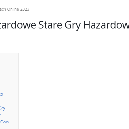
ch Online 2023
ardowe Stare Gry Hazardo
ko
Gry
e
 Czas