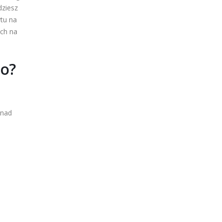
dziesz
tu na
ych na
mo?
 nad