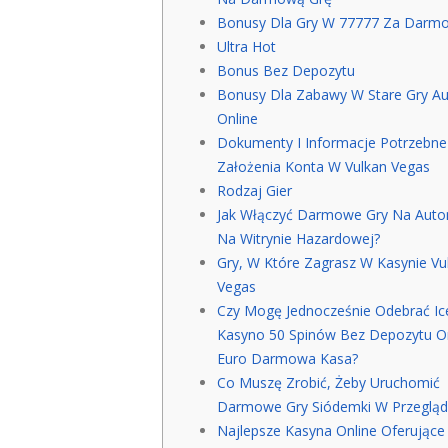
Bonusy Dla Gry W 77777 Za Darm
Ultra Hot
Bonus Bez Depozytu
Bonusy Dla Zabawy W Stare Gry A
Online
Dokumenty I Informacje Potrzebn
Założenia Konta W Vulkan Vegas
Rodzaj Gier
Jak Włączyć Darmowe Gry Na Aut
Na Witrynie Hazardowej?
Gry, W Które Zagrasz W Kasynie Vu
Vegas
Czy Mogę Jednocześnie Odebrać Ic
Kasyno 50 Spinów Bez Depozytu O
Euro Darmowa Kasa?
Co Muszę Zrobić, Żeby Uruchomić
Darmowe Gry Siódemki W Przegląd
Najlepsze Kasyna Online Oferujące