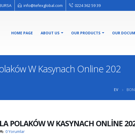
l BURSA
info@tefexglobal.com
0224 362 59 39
HOME PAGE
ABOUT US
OUR PRODUCTS
OUR DOCUM
olaków W Kasynach Online 202
EV
BON
LA POLAKÓW W KASYNACH ONLINE 20
0 Yorumlar