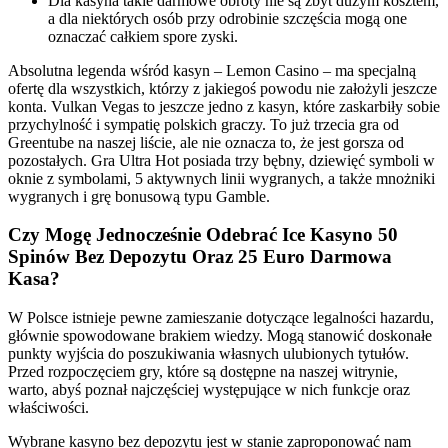
Dla kasyna takie darmowe obroty nie są zbyt dużym kosztem,
a dla niektórych osób przy odrobinie szczęścia mogą one
oznaczać całkiem spore zyski.
Absolutna legenda wśród kasyn – Lemon Casino – ma specjalną
ofertę dla wszystkich, którzy z jakiegoś powodu nie założyli jeszcze
konta. Vulkan Vegas to jeszcze jedno z kasyn, które zaskarbiły sobie
przychylność i sympatię polskich graczy. To już trzecia gra od
Greentube na naszej liście, ale nie oznacza to, że jest gorsza od
pozostałych. Gra Ultra Hot posiada trzy bębny, dziewięć symboli w
oknie z symbolami, 5 aktywnych linii wygranych, a także mnożniki
wygranych i grę bonusową typu Gamble.
Czy Mogę Jednocześnie Odebrać Ice Kasyno 50
Spinów Bez Depozytu Oraz 25 Euro Darmowa
Kasa?
W Polsce istnieje pewne zamieszanie dotyczące legalności hazardu,
głównie spowodowane brakiem wiedzy. Mogą stanowić doskonałe
punkty wyjścia do poszukiwania własnych ulubionych tytułów.
Przed rozpoczęciem gry, które są dostępne na naszej witrynie,
warto, abyś poznał najczęściej występujące w nich funkcje oraz
właściwości.
Wybrane kasyno bez depozytu jest w stanie zaproponować nam