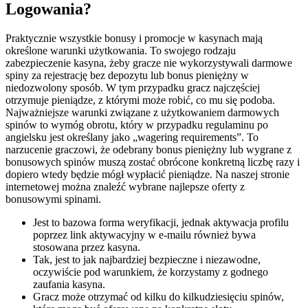
Logowania?
Praktycznie wszystkie bonusy i promocje w kasynach mają
określone warunki użytkowania. To swojego rodzaju
zabezpieczenie kasyna, żeby gracze nie wykorzystywali darmowe
spiny za rejestrację bez depozytu lub bonus pieniężny w
niedozwolony sposób. W tym przypadku gracz najczęściej
otrzymuje pieniądze, z którymi może robić, co mu się podoba.
Najważniejsze warunki związane z użytkowaniem darmowych
spinów to wymóg obrotu, który w przypadku regulaminu po
angielsku jest określany jako „wagering requirements”. To
narzucenie graczowi, że odebrany bonus pieniężny lub wygrane z
bonusowych spinów muszą zostać obrócone konkretną liczbę razy i
dopiero wtedy będzie mógł wypłacić pieniądze. Na naszej stronie
internetowej można znaleźć wybrane najlepsze oferty z
bonusowymi spinami.
Jest to bazowa forma weryfikacji, jednak aktywacja profilu
poprzez link aktywacyjny w e-mailu również bywa
stosowana przez kasyna.
Tak, jest to jak najbardziej bezpieczne i niezawodne,
oczywiście pod warunkiem, że korzystamy z godnego
zaufania kasyna.
Gracz może otrzymać od kilku do kilkudziesięciu spinów,