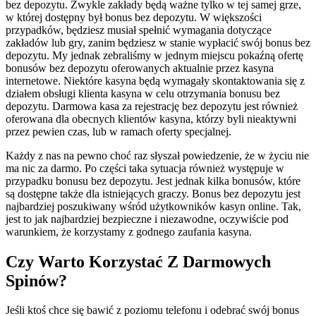
bez depozytu. Zwykle zakłady będą ważne tylko w tej samej grze,
w której dostępny był bonus bez depozytu. W większości
przypadków, będziesz musiał spełnić wymagania dotyczące
zakładów lub gry, zanim będziesz w stanie wypłacić swój bonus bez
depozytu. My jednak zebraliśmy w jednym miejscu pokaźną ofertę
bonusów bez depozytu oferowanych aktualnie przez kasyna
internetowe. Niektóre kasyna będą wymagały skontaktowania się z
działem obsługi klienta kasyna w celu otrzymania bonusu bez
depozytu. Darmowa kasa za rejestrację bez depozytu jest również
oferowana dla obecnych klientów kasyna, którzy byli nieaktywni
przez pewien czas, lub w ramach oferty specjalnej.
Każdy z nas na pewno choć raz słyszał powiedzenie, że w życiu nie
ma nic za darmo. Po części taka sytuacja również występuje w
przypadku bonusu bez depozytu. Jest jednak kilka bonusów, które
są dostępne także dla istniejących graczy. Bonus bez depozytu jest
najbardziej poszukiwany wśród użytkowników kasyn online. Tak,
jest to jak najbardziej bezpieczne i niezawodne, oczywiście pod
warunkiem, że korzystamy z godnego zaufania kasyna.
Czy Warto Korzystać Z Darmowych
Spinów?
Jeśli ktoś chce się bawić z poziomu telefonu i odebrać swój bonus