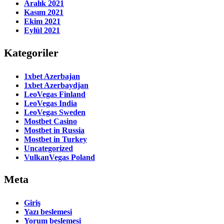
Aralık 2021
Kasım 2021
Ekim 2021
Eylül 2021
Kategoriler
1xbet Azerbajan
1xbet Azerbaydjan
LeoVegas Finland
LeoVegas India
LeoVegas Sweden
Mostbet Casino
Mostbet in Russia
Mostbet in Turkey
Uncategorized
VulkanVegas Poland
Meta
Giriş
Yazı beslemesi
Yorum beslemesi