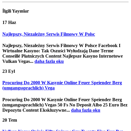
İlgili
Yayınlar
17
Haz
Najlepszy, Niezależny Serwis Filmowy W Polsc
Najlepszy, Niezależny Serwis Filmowy W Polsce Facebook I
Wirtualne Kasyno: Tak Oszuści Wyłudzają Dane Terme
Conseillé Płatniczych Content Najlepsze Kasyno Internetowe
Vulkan Vegas...
daha fazla oku
23
Eyl
Procuring Do 2000 W Kasynie Online Feuer Speiender Berg
(umgangssprachlich) Vega
Procuring Do 2000 W Kasynie Online Feuer Speiender Berg
(umgangssprachlich) Vegas 50 Fs No Deposit Albo 25 Euro Bez
Depozytu Content Ekskluzywne...
daha fazla oku
20
Tem