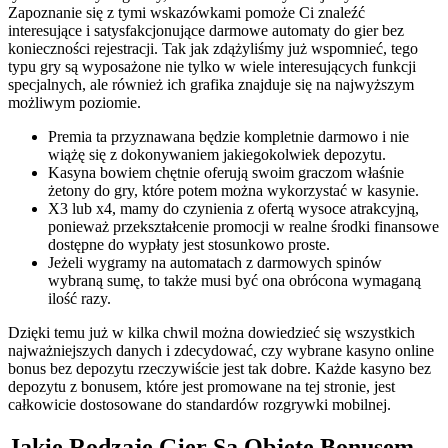
Zapoznanie się z tymi wskazówkami pomoże Ci znaleźć
interesujące i satysfakcjonujące darmowe automaty do gier bez
konieczności rejestracji. Tak jak zdążyliśmy już wspomnieć, tego
typu gry są wyposażone nie tylko w wiele interesujących funkcji
specjalnych, ale również ich grafika znajduje się na najwyższym
możliwym poziomie.
Premia ta przyznawana będzie kompletnie darmowo i nie
wiążę się z dokonywaniem jakiegokolwiek depozytu.
Kasyna bowiem chętnie oferują swoim graczom właśnie
żetony do gry, które potem można wykorzystać w kasynie.
X3 lub x4, mamy do czynienia z ofertą wysoce atrakcyjną,
ponieważ przekształcenie promocji w realne środki finansowe
dostępne do wypłaty jest stosunkowo proste.
Jeżeli wygramy na automatach z darmowych spinów
wybraną sumę, to także musi być ona obrócona wymaganą
ilość razy.
Dzięki temu już w kilka chwil można dowiedzieć się wszystkich
najważniejszych danych i zdecydować, czy wybrane kasyno online
bonus bez depozytu rzeczywiście jest tak dobre. Każde kasyno bez
depozytu z bonusem, które jest promowane na tej stronie, jest
całkowicie dostosowane do standardów rozgrywki mobilnej.
Jakie Rodzaje Gier Są Objęte Bonusem