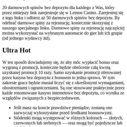
20 darmowych spinów bez depozytu dla każdego z Was, który
przez niniejszy link zarejestruje się w Lemon Casino. Zarejestruj się
z tego linku i odbierz aż 50 darmowych spinów bez depozytu. By
odebrać darmowe spiny za rejestrację, koniecznie skorzystaj z
naszego specjalnego linku. Darmowe spiny za rejestrację najczęściej
można wykorzystać na wybranym automacie do gier lub ich grupie
(od jednego wydawcy itd).
Ultra Hot
W ten sposób dowiadujemy się, że aby móc wypłacić bonus oraz
wygraną z promocji, konieczne będzie obrócenie całą kwotą
uzyskanej promocji 10 razy. Samo uzyskanie promocji oferowanej
przez kasyna bez depozytu z bonusem to jedna sprawa. W tym
zakresie gracz będzie musiał liczyć się z określonymi wymaganiami,
obostrzeniami i ograniczeniami. Są one stosowane praktycznie przez
każde renomowane kasyno internetowe bez depozytu, co wynika ze
względów związanych z bezpieczeństwem.
Jeśli masz na koncie prawdziwe pieniądze, zostaną one
zazwyczaj wykorzystane przed środkami bonusowymi.
Siódemki mogą występować w różnych kolorach — złotych,
czerwonych lub srebrnych — oraz mogą być pojedyncze lub