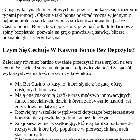
Grając w kasynach internetowych na pewno spotkałeś się z różnymi
typami promocji. Obecnie taki bonus odebrać można w jednym z
najpopularniejszych kasyn w naszym kraju – mowa tutaj o Ice
Casino bonus. Bonus bez depozytu zapewnia środki lub darmowe
spiny bezpłatnie, pozwala na grę o prawdziwą stawkę, bliższe
poznanie gier i oferty kasyna.
Czym Się Cechuje W Kasyno Bonus Bez Depozytu?
Zalecamy również bardzo uważnie przeczytać nasz artykuł na ten
temat. Własciciel serwisu nie ponosi odpowiedzialności za sposób
wykorzystywania treści przez użytkowników.
Mr. Bet Casino to kasyno, które słynie z bogatej oferty
dostępnych bonusów.
Mają one znakomitą grafikę oraz mnóstwo innowacyjnych
funkcji specjalnych, dzięki którym zdobywanie nagród jest
zdecydowanie łatwiejsze.
Rozwiejmy wszelkie wątpliwości dotyczące bezpieczeństwa
korzystania z powitalnego bonusu bez depozytu.
Znajdziesz w niej wszelkie gry, które są bardzo podobne do
rozgrywek, które były popularne w pierwszych kasynach
stacjonarnych.