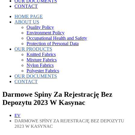
OUR DOCUMENTS
CONTACT
HOME PAGE
ABOUT US
Quality Policy
Environment Policy
Occupational Health and Safety
Protection of Personal Data
OUR PRODUCTS
Knitted Fabrics
Mixture Fabrics
Nylon Fabrics
Polyester Fabrics
OUR DOCUMENTS
CONTACT
Darmowe Spiny Za Rejestrację Bez
Depozytu 2023 W Kasynac
EV
DARMOWE SPINY ZA REJESTRACJĘ BEZ DEPOZYTU
2023 W KASYNAC