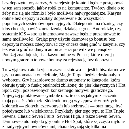
bez depozytu, wystarczy, że zarejestruje konto i będzie postępował
w ten sam sposób, jakby robił to na komputerze. Twórcy dbają o to,
żeby nic się nie różniło i było możliwie najwygodniejsze. Kasyna
online bez depozytu zostały dopasowane do wszystkich
popularnych systemów operacyjnych. Dlatego nie ma różnicy, czy
ktoś chce się bawić z urządzenia, działającego na Androidzie, czy
systemie iOS – strona internetowa zawsze będzie prezentować te
same możliwości. Grając przy użyciu darmowego bonusu bez
depozytu możesz zdecydować czy chcesz dalej grać w kasynie, czy
też warto grać na danym automacie za prawdziwe pieniądze.
Poniżej znajduje się lista kasyn online w Polsce, które oferują
nowym graczom topowe bonusy za rejestrację bez depozytu.
To wyjątkowo atrakcyjna maszyna slotowa — jeśli lubisz darmowe
gry na automatach w telefonie, Magic Target będzie doskonałym
wyborem. Gry hazardowe za darmo automaty to kategoria, która
oferuje tytuły o funkcjonalności zbliżonej do gier klasycznych i Hot
Spot, czyli pozbawionych konkretnego motywu graficznego.
Najwyżej punktowane symbole oraz te o specjalnym znaczeniu
mają postać siódemek. Siódemki mogą występować w różnych
kolorach — złotych, czerwonych lub srebrnych — oraz mogą być
pojedyncze lub wielokrotne. Przykłady gier tego typu to Hot Triple
Sevens, Classic Seven Fruits, Sevens High, a także Seven Seven.
Darmowe automaty do gry online Hot Spot, które są często mylone
z tradycyjnymi owocówkami, charakteryzują się kilkoma