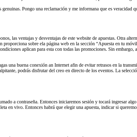
cias genuinas. Pongo una reclamación y me informana que es veracidad q
bonos, las ventajas y desventajas de este website de apuestas. Otra alte
on proporciona sobre ela página web en la sección “Apuesta en tu móvil”
 condiciones aplican para esta con todas las promociones. Sin embargo, 
gas una buena conexión an Internet afin de evitar retrasos en la transm
lpitante, podrás disfrutar del creo en directo de los eventos. La selecci
io sumado a contraseña. Entonces iniciaremos sesión y tocará ingresar a
 ruleta en vivo. Entonces habrá que elegir una apuesta, indicar si quere