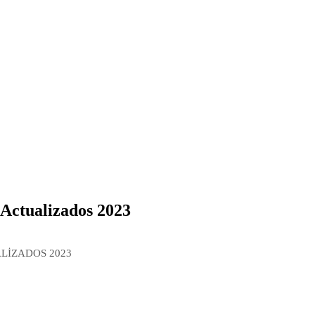
Actualizados 2023
LIZADOS 2023