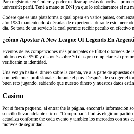
Para registrarte en Codere y poder realizar apuestas deportivas primero
universit?t perfil. Tené a mano tu DNI ya que lo solicitaremos el nú m
Codere que es una plataforma o qual opera en varios países, comienza
año 1980 manteniendo 4 décadas de experiencia durante este mercado.
dia. Se trata de un servicio la cual permite recibir peculio en efectiv
¿cómo Apostar A New League Of Legends En Argent
Eventos de las competiciones más principales de fútbol o torneos de l
mínimo es de $500 y disponés sobre 30 días pra completar esta promoc
verificarán tu identidad.
Una vez ya halla el dinero sobre la cuenta, ve a la parte de apuestas 
competiciones profesionales durante el país. Después de escoger el tor
buen rato jugando, sabiendo que nuestro dinero y nuestros datos están
Casino
Por si fuera pequeno, al entrar the la página, encontrás información s
sencillo llevar adelante clic en “Comprobar”. Podrás elegir un partido 
actualiza conforme the cada evento y también los mercados con s
motivos de seguridad.