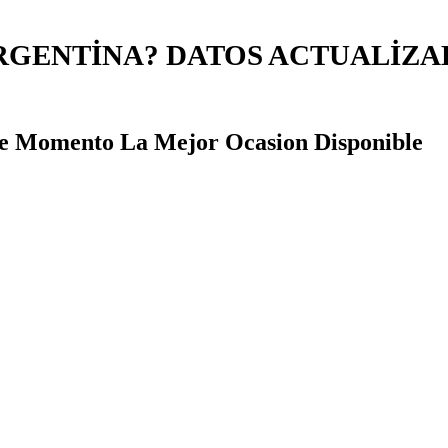
GENTINA? DATOS ACTUALIZAD
te Momento La Mejor Ocasion Disponible