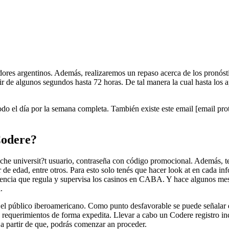
ores argentinos. Además, realizaremos un repaso acerca de los pronóstic
rtir de algunos segundos hasta 72 horas. De tal manera la cual hasta lo
e todo el día por la semana completa. También existe este email [email p
Codere?
nische universit?t usuario, contraseña con código promocional. Además, 
de edad, entre otros. Para esto solo tenés que hacer look at en cada inf
encia que regula y supervisa los casinos en CABA. Y hace algunos mes
.
ra el público iberoamericano. Como punto desfavorable se puede señalar 
 a requerimientos de forma expedita. Llevar a cabo un Codere registro i
 a partir de que, podrás comenzar an proceder.