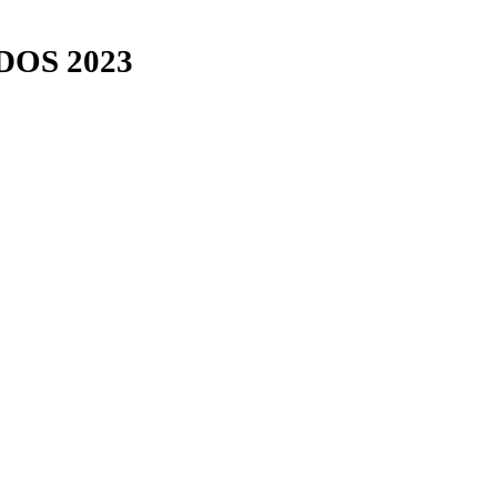
OS 2023