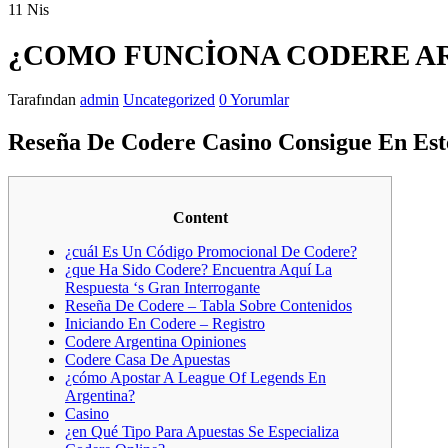
11
Nis
¿COMO FUNCIONA CODERE AR
Tarafından
admin
Uncategorized
0 Yorumlar
Reseña De Codere Casino Consigue En Es
Content
¿cuál Es Un Código Promocional De Codere?
¿que Ha Sido Codere? Encuentra Aquí La
Respuesta ‘s Gran Interrogante
Reseña De Codere – Tabla Sobre Contenidos
Iniciando En Codere – Registro
Codere Argentina Opiniones
Codere Casa De Apuestas
¿cómo Apostar A League Of Legends En
Argentina?
Casino
¿en Qué Tipo Para Apuestas Se Especializa