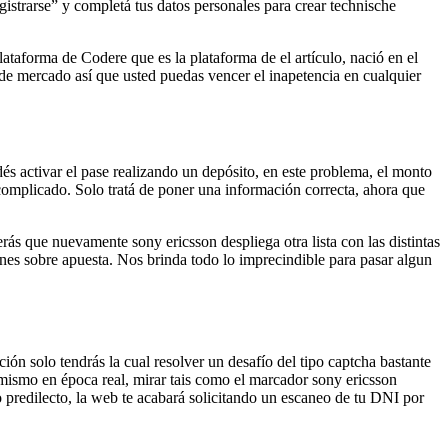
egistrarse” y completá tus datos personales para crear technische
taforma de Codere que es la plataforma de el artículo, nació en el
e mercado así que usted puedas vencer el inapetencia en cualquier
és activar el pase realizando un depósito, en este problema, el monto
complicado. Solo tratá de poner una información correcta, ahora que
rás que nuevamente sony ericsson despliega otra lista con las distintas
ones sobre apuesta. Nos brinda todo lo imprecindible para pasar algun
ión solo tendrás la cual resolver un desafío del tipo captcha bastante
te mismo en época real, mirar tais como el marcador sony ericsson
ilecto, la web te acabará solicitando un escaneo de tu DNI por