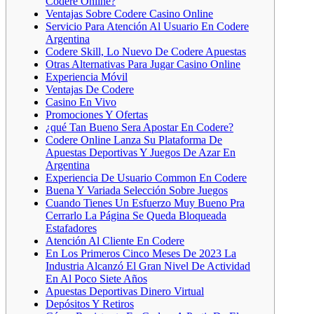
Codere Online?
Ventajas Sobre Codere Casino Online
Servicio Para Atención Al Usuario En Codere
Argentina
Codere Skill, Lo Nuevo De Codere Apuestas
Otras Alternativas Para Jugar Casino Online
Experiencia Móvil
Ventajas De Codere
Casino En Vivo
Promociones Y Ofertas
¿qué Tan Bueno Sera Apostar En Codere?
Codere Online Lanza Su Plataforma De
Apuestas Deportivas Y Juegos De Azar En
Argentina
Experiencia De Usuario Common En Codere
Buena Y Variada Selección Sobre Juegos
Cuando Tienes Un Esfuerzo Muy Bueno Pra
Cerrarlo La Página Se Queda Bloqueada
Estafadores
Atención Al Cliente En Codere
En Los Primeros Cinco Meses De 2023 La
Industria Alcanzó El Gran Nivel De Actividad
En Al Poco Siete Años
Apuestas Deportivas Dinero Virtual
Depósitos Y Retiros