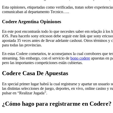
Esta opiniones, etiquetadas como verificadas, tratan sobre experien
comunicaban al departamento Tecnico…..
Codere Argentina Opiniones
En este post encontrarás todo lo que necesites saber em relação à los 
iOS. Para hacerlo sony ericsson debe seguir este link que sony ericss
apostada 35 veces antes de llevar adelante cashout. Otros términos y
para todas las provincias.
En estas Codere cometarios, te aconsejamos la cual corrobores que ten
streaming. Sin embargo, con el servicio de
bono codere
apuestas en pa
pero las importantes competiciones están cubiertas.
Codere Casa De Apuestas
En special primer lugar habrá la cual registrarse y apartar un usuar
las distintas selecciones de juego, deportes, en vivo, online casino y
pulsar en “Realizar Jugada”.
¿Cómo hago para registrarme en Codere?