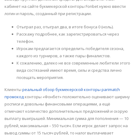
кабинет на сайте букмекерской конторы Fonbet нужно ввести
логин и пароль, созданный при регистрации.
Отыграл раз, отыграл два, в итоге бонуса 0 (ноль).
Расскажу подробнее, как зарегистрироваться через
телефон.
Игрокам предлагается определить победителя сезона,
каждого из турниров, а также пары финалистов.
К сожалению, далеко не все современные любители этого
вида состязаний имеют время, силы и средства лично
посещать мероприятия.
Клиенты
реальный обзор букмекерской конторы parimatch
промокод
конторы «Фонбет» положительно оценивают ширину
росписи и довольны финансовыми операциями, а ещё
отмечают количество дополнительных предложений и скорую
выплату выигрышей. Минимальная сумма для пополнения — 10
рублей, максимальная – 550 тысяч. Если игрок делает запрос на
вывод суммы от 15 тысяч рублей, то налог выплачивает