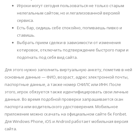
Игроки могут сегодня пользоваться не только старым
нелегальным сайтом, но и легализованной версией
сервиса.
Есть бар, сидишь себе спокойно, попиваешь пивко и
ставишь.
Выбрать прием сделки в зависимости от изменения
котировок, отключить подтверждение быстрого пари и
подогнать под себя вид сайта.
Для этого нужно заполнить виртуальную анкету, пометив в ней
основные данные — ФИО, возраст, адрес электронной почты,
паспортные данные, а также номер СНИЛС или ИНН. После
этого, игрок обязуется также идентифицировать свои личные
данные. Во время подобной проверки запрашивается скан
паспорта или водительского удостоверения. Мобильное
приложение можно скачать на официальном сайте бк Fonbet.
Для Windows Phone, iOS и Android работает мобильная версия
сайта.