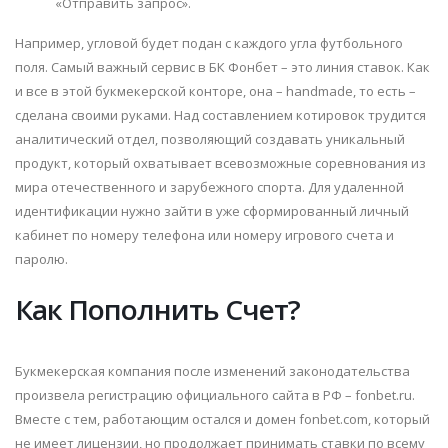
«Отправить запрос».
Например, угловой будет подан с каждого угла футбольного
поля. Самый важный сервис в БК Фонбет – это линия ставок. Как
и все в этой букмекерской конторе, она – handmade, то есть –
сделана своими руками. Над составлением котировок трудится
аналитический отдел, позволяющий создавать уникальный
продукт, который охватывает всевозможные соревнования из
мира отечественного и зарубежного спорта. Для удаленной
идентификации нужно зайти в уже сформированный личный
кабинет по номеру телефона или номеру игрового счета и
паролю.
Как Пополнить Счет?
Букмекерская компания после изменений законодательства
произвела регистрацию официального сайта в РФ – fonbet.ru.
Вместе с тем, работающим остался и домен fonbet.com, который
не имеет лицензии, но продолжает принимать ставки по всему