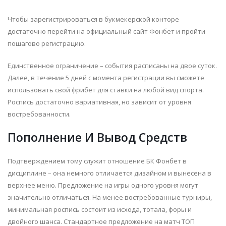
Чтобы зарегистрироваться в букмекерской конторе
достаточно перейти на официальный сайт Фонбет и пройти
пошагово регистрацию.
Единственное ограничение – события расписаны на двое суток.
Далее, в течение 5 дней с момента регистрации вы сможете
использовать свой фрибет для ставки на любой вид спорта.
Роспись достаточно вариативная, но зависит от уровня
востребованности.
Пополнение И Вывод Средств
Подтверждением тому служит отношение БК Фонбет в
дисциплине – она немного отличается дизайном и вынесена в
верхнее меню. Предложение на игры одного уровня могут
значительно отличаться. На менее востребованные турниры,
минимальная роспись состоит из исхода, тотала, форы и
двойного шанса. Стандартное предложение на матч ТОП