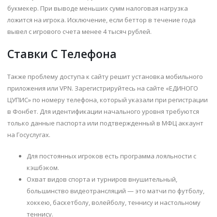
букмекер. При выводе меньших сумм налоговая нагрузка
ложится на игрока. Исключение, если беттор в течение года
вывел с игрового счета менее 4 тысяч рублей.
Ставки С Телефона
Также проблему доступа к сайту решит установка мобильного
приложения или VPN. Зарегистрируйтесь на сайте «ЕДИНОГО
ЦУПИС» по номеру телефона, который указали при регистрации
в Фонбет. Для идентификации начального уровня требуются
только данные паспорта или подтвержденный в МФЦ аккаунт
на Госуслугах.
Для постоянных игроков есть программа лояльности с
кэшбэком.
Охват видов спорта и турниров внушительный,
большинство видеотрансляций — это матчи по футболу,
хоккею, баскетболу, волейболу, теннису и настольному
теннису.